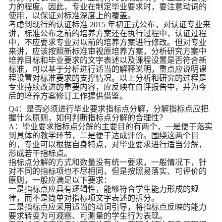
力的程度。因此，专业在制定毕业要求时，要注意动词的
使用，以保证对标准深度上的覆盖。
考虑到现行的认证标准 2015 年初正式公布，对认证专业来
讲，标准公布之前的培养方案还在执行过程中，认证过程
中，不应要求专业对以前的培养方案进行修改。但对专业
来讲，应该按照新标准审视原培养方案，分析研究方案中
培养目标和毕业要求的文字表述以及课程设置是否符合新
标准，可以基于分析进行适当的解释说明，重点应说明课
程设置对标准要求的支撑情况。以上分析和研究的过程是
专业持续改进的重要内容，应反映在自评报告中，并为今
后的培养方案修订工作提供借鉴。
Q4：是否必须进行毕业要求指标点分解，分解指标点应把
握什么原则，如何判断指标点分解的合理性？
A：毕业要求指标点分解的主要目的有两个，一是便于落实
到具体的教学环节，二是便于达成评价。围绕这两个目
的，专业可以根据自身特点，对毕业要求进行适当分解，
形成若干指标点。
指标点分解的方式和数量没有统一要求，一般情况下，针
对不同的指标项也不尽相同，但是按照易落实、可评价的
原则，一般应满足以下要求：
一是指标点应具有逻辑性，能够符合学生能力形成的规
律，而不是简单对指标项文字表述的拆分。
二是指标点应采用适当的动词引导，将指标点反映的能力
要求转变为可观察、可测量的学生行为表现。