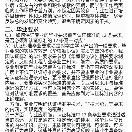
信度和效度。需要说明的是，因为培养目标反映毕业生毕
业后 5 年左右的专业和职业成就的预期，而学生工作后面
临的工作环境千差万别，不确定因素较多，专业在进行培
养目标合理性和达成情况评价时，应重视整体判断，尽量
反映总的发展和变化趋势，避免不确定因素的干扰。
二、毕业要求
Q3：如何保证专业的毕业要求覆盖认证标准的 12 条要求，
是否必须和认证标准的 12 条逐一对应？
A：认证标准毕业要求项是对学生学习产出的一般要求，毕
业要求的实质等效是《华盛顿协议》实质等效的核心。我
国认证标准的毕业要求是参照《华盛顿协议》相关要求制
定的，反映对工程专业毕业生知识、能力、素质的要求。
专业制定的毕业要求覆盖认证标准，是指在内容的深度和
广度上不低于认证标准的要求，并不要求专业的毕业要求
与认证标准逐条对应，更不要求直接照搬照抄认证标准的
内容。只要能够实现对标准的覆盖，专业可以采用与标准
相近的表述方式，也可以采用完全不同的表述方式。要保
证对认证标准要求的覆盖，首先应做到对认证标准内容的
正确理解。
一方面，专业应明确认证标准中技术、非技术能力等要求
的内涵，实现宽度上的覆盖；
另一方面，专业应明确，认证标准中 12 条毕业要求通过适
当的表述，尤其是通过对特定动词的使用，将毕业生应具
备的内在知识、能力、素质转变为可观测、可衡量、可评
价的行为表现，这些外显的行为表现反映了毕业生具备能