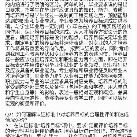
的内涵进行了明确的区分。简单的说，毕业要求说的是出
口要求，指学生在毕业时应该具备的知识、能力、素质；
而培养目标是学生经过一段时间工程实践之后，预期能够
达到的职业和专业成就。毕业要求为培养目标达成提供基
础，与学生毕业后一定时间（5 年左右）的工程实践经验共
同作用，保证培养目标的达成。从人才培养方案设计的角
度看，确定培养目标是设计的起点，培养目标决定毕业要
求，制定明确的培养目标并清晰表述，对专业的人才培养
工作将具有重要的导向作用。 按照认证的要求，同时考虑
到我国工程教育现状和专业培养方案的表述习惯，培养目
标一般应该包括培养定位和职业能力两个方面，即在培养
目标表述中应该说明毕业生就业的专业领域、职业特征以
及应该具备的职业能力。专业领域和职业特征反映专业人
才培养定位；职业能力是对从业者工作能力的概括要求，
职业能力与专业的毕业要求具有对应关系。培养目标的制
定受到内外部需求以及条件（包括社会和学校、用人单位
和学生自身等）的影响，表述一般相对宏观和概括，兼具
导向性和标准性，能够指导专业教学工作，同时可以实现
宏观的衡量和评价。
Q2：如何理解认证标准中对培养目标的合理性评价和达成
情况评价？
A：在认证标准“培养目标”项中，要求“定期评价培养目标
的合理性并根据评价结果对培养目标进行修订”，在标准“持
续改进”项中，要求“建立……社会评价机制，对培养目标是