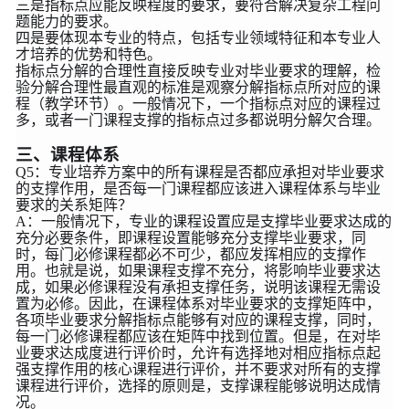
三是指标点应能反映程度的要求，要符合解决复杂工程问
题能力的要求。
四是要体现本专业的特点，包括专业领域特征和本专业人
才培养的优势和特色。
指标点分解的合理性直接反映专业对毕业要求的理解，检
验分解合理性最直观的标准是观察分解指标点所对应的课
程（教学环节）。一般情况下，一个指标点对应的课程过
多，或者一门课程支撑的指标点过多都说明分解欠合理。
三、课程体系
Q5：专业培养方案中的所有课程是否都应承担对毕业要求
的支撑作用，是否每一门课程都应该进入课程体系与毕业
要求的关系矩阵？
A：一般情况下，专业的课程设置应是支撑毕业要求达成的
充分必要条件，即课程设置能够充分支撑毕业要求，同
时，每门必修课程都必不可少，都应发挥相应的支撑作
用。也就是说，如果课程支撑不充分，将影响毕业要求达
成，如果必修课程没有承担支撑任务，说明该课程无需设
置为必修。因此，在课程体系对毕业要求的支撑矩阵中，
各项毕业要求分解指标点能够有对应的课程支撑，同时，
每一门必修课程都应该在矩阵中找到位置。但是，在对毕
业要求达成度进行评价时，允许有选择地对相应指标点起
强支撑作用的核心课程进行评价，并不要求对所有的支撑
课程进行评价，选择的原则是，支撑课程能够说明达成情
况。