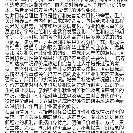
否达成进行定期评价”，前者是对培养目标合理性评价的要
求，后者是对培养目标达成情况的评价要求。
培养目标合理性评价是修订和完善培养目标的需要，重点
关注培养目标与内外部需求的吻合度，包括全球化和工程
技术发展趋势，国家和地区发展变化，行业和用人单位发
展变化，学校定位和专业教育发展变化，学生和家长的期
望等，专业可以面向各个相关利益方开展多种形式的调研
（问卷、走访等），并对调研结果进行分析研究，形成评
价结果。根据专业的服务面向和毕业生的就业去向，尤其
要加强对相关行业企业的调研，重视用人单位的意见。培
养目标合理性评价结果是修订培养目标的主要依据。 培养
目标达成情况评价是改进和完善专业人才培养过程的需
要，是修订和完善专业毕业要求的重要依据。培养目标达
成情况评价重点关注培养目标的要求与毕业生实际表现是
否吻合，即目标的实现情况。培养目标达成情况最常见的
评价方式是对用人单位以及相关各方进行调查，跟踪毕业
生的职业发展，了解毕业生就业岗位状况及其适应岗位的
情况，通过用人单位对毕业生以及毕业生对自身的评价，
得出评价结果。培养目标达成情况评价的结果应通过持续
改进机制，作用于毕业要求的修订。
在当前情况下，对培养目标合理性评价和达成情况评价的
要求，重点关注机制的建立。通过自评，专业应逐步建立
起稳定的机制，根据自身特点，明确评价对象、方式、责
任主体、流程、周期和评价重点等，不断提高评价结果的