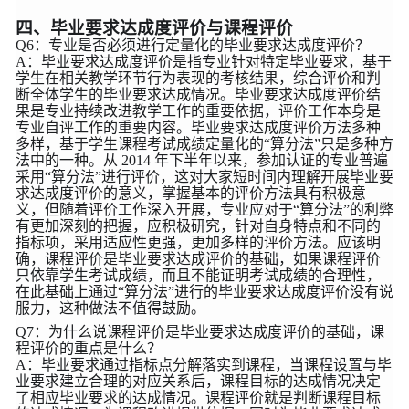
四、毕业要求达成度评价与课程评价
Q6：专业是否必须进行定量化的毕业要求达成度评价？
A：毕业要求达成度评价是指专业针对特定毕业要求，基于
学生在相关教学环节行为表现的考核结果，综合评价和判
断全体学生的毕业要求达成情况。毕业要求达成度评价结
果是专业持续改进教学工作的重要依据，评价工作本身是
专业自评工作的重要内容。毕业要求达成度评价方法多种
多样，基于学生课程考试成绩定量化的“算分法”只是多种方
法中的一种。从 2014 年下半年以来，参加认证的专业普遍
采用“算分法”进行评价，这对大家短时间内理解开展毕业要
求达成度评价的意义，掌握基本的评价方法具有积极意
义，但随着评价工作深入开展，专业应对于“算分法”的利弊
有更加深刻的把握，应积极研究，针对自身特点和不同的
指标项，采用适应性更强，更加多样的评价方法。应该明
确，课程评价是毕业要求达成评价的基础，如果课程评价
只依靠学生考试成绩，而且不能证明考试成绩的合理性，
在此基础上通过“算分法”进行的毕业要求达成度评价没有说
服力，这种做法不值得鼓励。
Q7：为什么说课程评价是毕业要求达成度评价的基础，课
程评价的重点是什么？
A：毕业要求通过指标点分解落实到课程，当课程设置与毕
业要求建立合理的对应关系后，课程目标的达成情况决定
了相应毕业要求的达成情况。课程评价就是判断课程目标